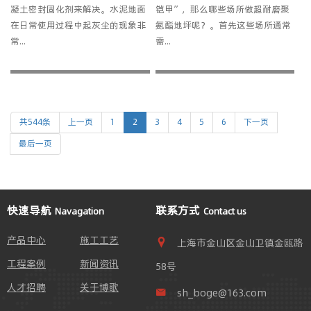
凝土密封固化剂来解决。水泥地面
铠甲”，那么哪些场所做超耐磨聚
在日常使用过程中起灰尘的现象非
氨酯地坪呢？。首先这些场所通常
常...
需...
共544条
上一页
1
2
3
4
5
6
下一页
最后一页
快速导航
联系方式
Navagation
Contact us
产品中心
施工工艺
上海市金山区金山卫镇金瓯路
工程案例
新闻资讯
58号
人才招聘
关于博歌
sh_boge@163.com